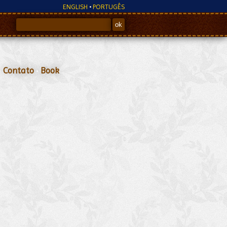
ENGLISH
•
PORTUGÊS
•
Contato
•
Book