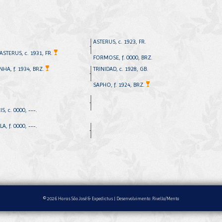
ASTERUS, c. 1923, FR.
STERUS, c. 1931, FR.
FORMOSE, f. 0000, BRZ.
NHA, f. 1934, BRZ.
TRINIDAD, c. 1928, GB.
SAPHO, f. 1924, BRZ.
S, c. 0000, ---.
A, f. 0000, ---.
© 2026 Haras São José & Expedictus |
Desenvolvimento: Rivello/Menta