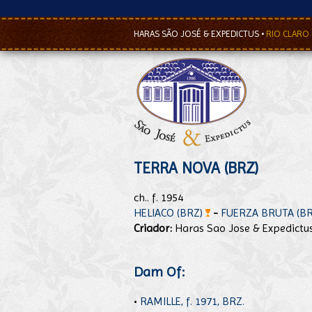
HARAS SÃO JOSÉ & EXPEDICTUS
•
RIO CLARO
TERRA NOVA (BRZ)
ch.. f. 1954
HELIACO (BRZ)
-
FUERZA BRUTA (BR
Criador:
Haras Sao Jose & Expedictu
Dam Of:
•
RAMILLE, f. 1971, BRZ.