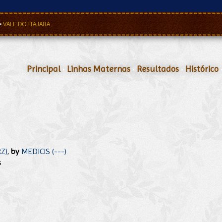
•
VALE DO ITAJARA
Principal
•
Linhas Maternas
•
Resultados
•
Histórico
Z)
,
by
MEDICIS (---)
s