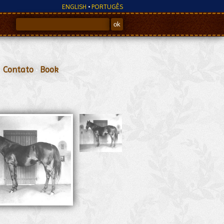
ENGLISH
•
PORTUGÊS
•
Contato
•
Book