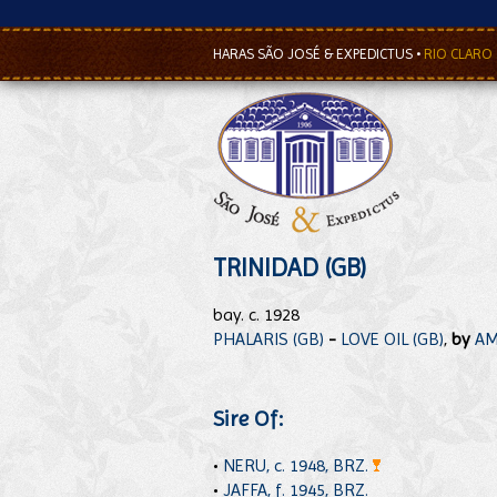
HARAS SÃO JOSÉ & EXPEDICTUS
•
RIO CLARO
TRINIDAD (GB)
bay. c. 1928
PHALARIS (GB)
-
LOVE OIL (GB)
,
by
AM
Sire Of:
•
NERU, c. 1948, BRZ.
•
JAFFA, f. 1945, BRZ.