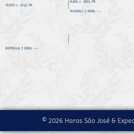
AJAX, c. 1901, FR.
TEDDY, c. 1913, FR.
RODEAU, f. 0000, ---.
ASTRELLA, f. 0000, ---.
© 2026 Haras São José & Exped