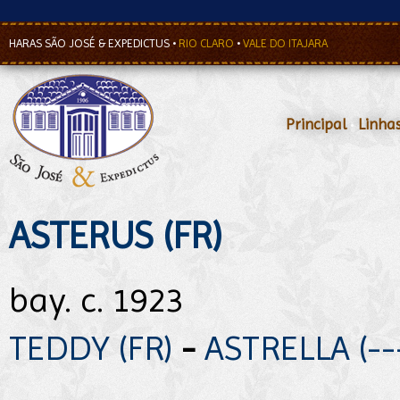
HARAS SÃO JOSÉ & EXPEDICTUS
•
RIO CLARO
•
VALE DO ITAJARA
Principal
•
Linha
ASTERUS (FR)
bay. c. 1923
TEDDY (FR)
-
ASTRELLA (--