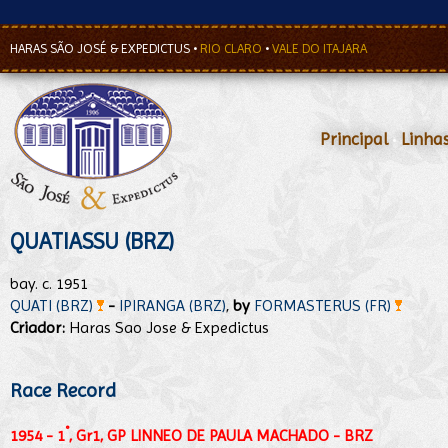
HARAS SÃO JOSÉ & EXPEDICTUS
•
RIO CLARO
•
VALE DO ITAJARA
Principal
•
Linha
QUATIASSU (BRZ)
bay. c. 1951
QUATI (BRZ)
-
IPIRANGA (BRZ)
,
by
FORMASTERUS (FR)
Criador:
Haras Sao Jose & Expedictus
Race Record
°
1954 - 1
, Gr1, GP LINNEO DE PAULA MACHADO - BRZ