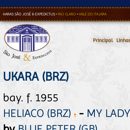
HARAS SÃO JOSÉ & EXPEDICTUS
•
RIO CLARO
•
VALE DO ITAJARA
Principal
•
Linha
UKARA (BRZ)
bay. f. 1955
HELIACO (BRZ)
-
MY LADY
by
BLUE PETER (GB)