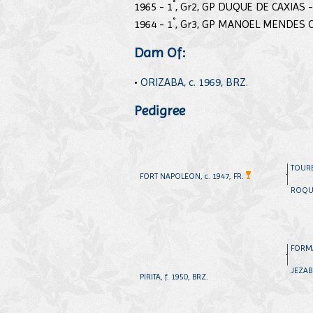
°
1965 - 1
, Gr2, GP DUQUE DE CAXIAS 
°
1964 - 1
, Gr3, GP MANOEL MENDES 
Dam Of:
•
ORIZABA, c. 1969, BRZ.
Pedigree
TOURBI
FORT NAPOLEON, c. 1947, FR.
ROQUE
FORMA
JEZABE
PIRITA, f. 1950, BRZ.