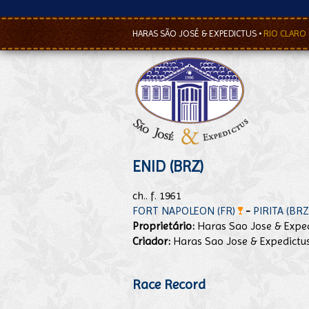
HARAS SÃO JOSÉ & EXPEDICTUS
•
RIO CLARO
ENID (BRZ)
ch.. f. 1961
FORT NAPOLEON (FR)
-
PIRITA (BRZ
Proprietário:
Haras Sao Jose & Expe
Criador:
Haras Sao Jose & Expedictu
Race Record