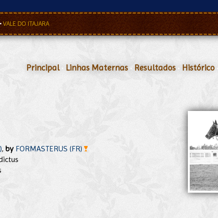
•
VALE DO ITAJARA
Principal
•
Linhas Maternas
•
Resultados
•
Histórico
)
,
by
FORMASTERUS (FR)
dictus
s