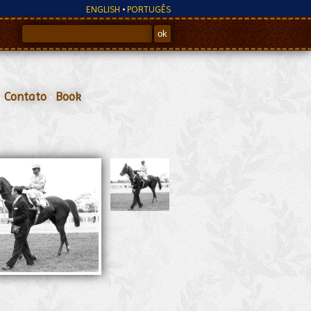
ENGLISH
•
PORTUGÊS
•
Contato
•
Book