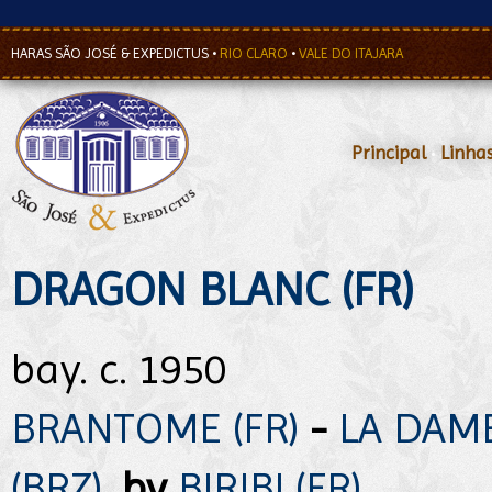
HARAS SÃO JOSÉ & EXPEDICTUS
•
RIO CLARO
•
VALE DO ITAJARA
Principal
•
Linha
DRAGON BLANC (FR)
bay. c. 1950
BRANTOME (FR)
-
LA DAM
(BRZ)
,
by
BIRIBI (FR)