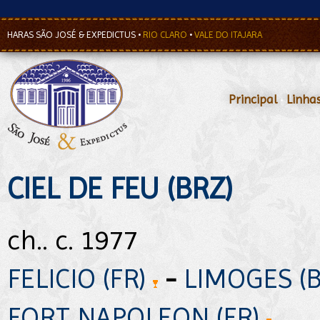
HARAS SÃO JOSÉ & EXPEDICTUS
•
RIO CLARO
•
VALE DO ITAJARA
Principal
•
Linha
CIEL DE FEU (BRZ)
ch.. c. 1977
FELICIO (FR)
-
LIMOGES (
FORT NAPOLEON (FR)