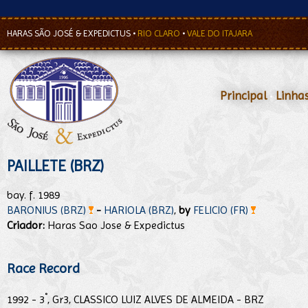
HARAS SÃO JOSÉ & EXPEDICTUS
•
RIO CLARO
•
VALE DO ITAJARA
Principal
•
Linha
PAILLETE (BRZ)
bay. f. 1989
BARONIUS (BRZ)
-
HARIOLA (BRZ)
,
by
FELICIO (FR)
Criador:
Haras Sao Jose & Expedictus
Race Record
°
1992 - 3
, Gr3, CLASSICO LUIZ ALVES DE ALMEIDA - BRZ