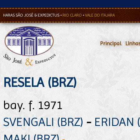
HARAS SÃO JOSÉ & EXPEDICTUS
•
RIO CLARO
•
VALE DO ITAJARA
Principal
•
Linha
RESELA (BRZ)
bay. f. 1971
SVENGALI (BRZ)
-
ERIDAN 
MAKI (BRZ)