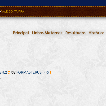
•
VALE DO ITAJARA
Principal
•
Linhas Maternas
•
Resultados
•
Histórico
(BRZ)
,
by
FORMASTERUS (FR)
s