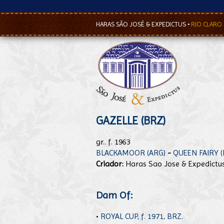
HARAS SÃO JOSÉ & EXPEDICTUS
•
RIO CLARO
GAZELLE (BRZ)
gr.. f. 1963
BLACKAMOOR (ARG)
-
QUEEN FAIRY 
Criador:
Haras Sao Jose & Expedictu
Dam Of:
•
ROYAL CUP, f. 1971, BRZ.