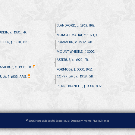
BLANDFORD, c. 1919, IRE.
DIN, c. 1931, FR.
MUMTAZ MAHAL, f. 1921, GB.
CIDER, f. 1928, GB.
POMMERN, c. 1912, GB.
MOUNT WHISTLE, f. 0000, ---.
ASTERUS, c. 1923, FR.
STERUS, c. 1931, FR.
FORMOSE, f. 0000, BRZ.
COPYRIGHT, c. 1918, GB.
ULA, f. 1933, ARG.
PIERRE BLANCHE, f. 0000, BRZ.
© 2026 Haras São José & Expedictus |
Desenvolvimento: Rivello/Menta