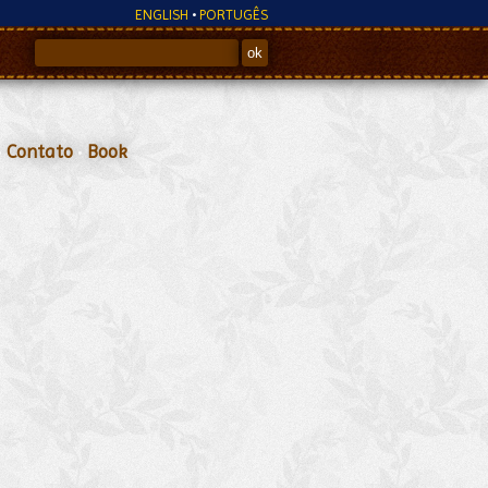
ENGLISH
•
PORTUGÊS
•
Contato
•
Book