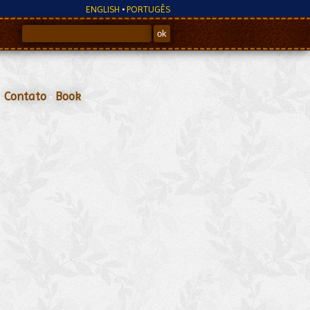
ENGLISH
•
PORTUGÊS
•
Contato
•
Book