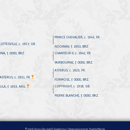
PRINCE CHEVALIER, c. 1943, FR.
OTTESVILLE, c. 1957, GB.
NOORANI, f. 1950, BRZ.
NA, f. 0000, BRZ.
CHANTEUR II, c. 1942, FR.
FAIRBOURNE, f. 0000, BRZ.
ASTERUS, c. 1923, FR.
STERUS, c. 1931, FR.
FORMOSE, f. 0000, BRZ.
COPYRIGHT, c. 1918, GB.
ULA, f. 1933, ARG.
PIERRE BLANCHE, f. 0000, BRZ.
© 2026 Haras São José & Expedictus |
Desenvolvimento: Rivello/Menta