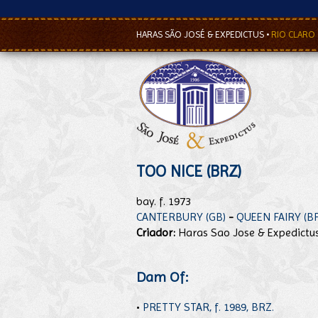
HARAS SÃO JOSÉ & EXPEDICTUS
•
RIO CLARO
TOO NICE (BRZ)
bay. f. 1973
CANTERBURY (GB)
-
QUEEN FAIRY (B
Criador:
Haras Sao Jose & Expedictu
Dam Of:
•
PRETTY STAR, f. 1989, BRZ.