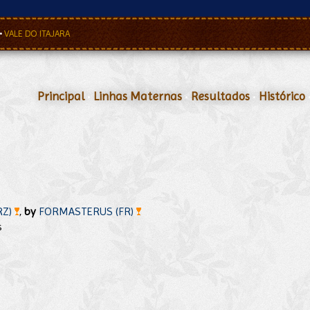
•
VALE DO ITAJARA
Principal
•
Linhas Maternas
•
Resultados
•
Histórico
RZ)
,
by
FORMASTERUS (FR)
s