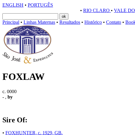
ENGLISH
•
PORTUGÊS
HARAS SÃO JOSÉ & EXPEDICTUS
•
RIO CLARO
•
VALE DO
Principal
•
Linhas Maternas
•
Resultados
•
Histórico
•
Contato
•
Boo
FOXLAW
c. 0000
-
,
by
Sire Of:
•
FOXHUNTER, c. 1929, GB.