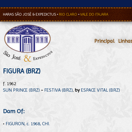
HARAS SÃO JOSÉ & EXPEDICTUS
•
RIO CLARO
•
VALE DO ITAJARA
Principal
•
Linha
FIGURA (BRZ)
f. 1962
SUN PRINCE (BRZ)
-
FESTIVA (BRZ)
,
by
ESPACE VITAL (BRZ)
Dam Of:
•
FIGURON, c. 1968, CHI.