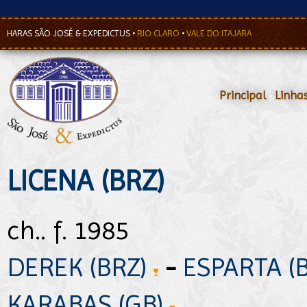
HARAS SÃO JOSÉ & EXPEDICTUS
•
RIO CLARO
•
VALE DO ITAJARA
Principal
•
Linha
LICENA (BRZ)
ch.. f. 1985
DEREK (BRZ)
-
ESPARTA (
KARABAS (GB)