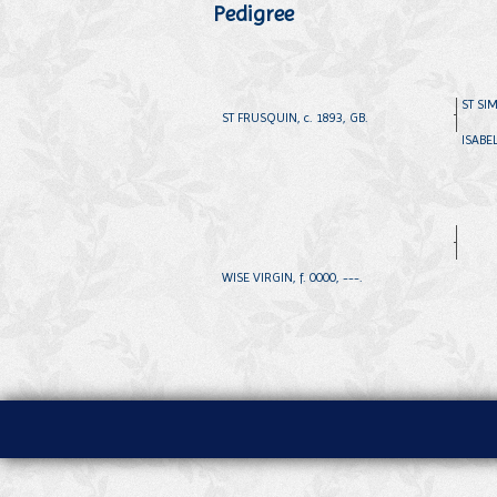
Pedigree
ST SIM
ST FRUSQUIN, c. 1893, GB.
ISABEL,
WISE VIRGIN, f. 0000, ---.