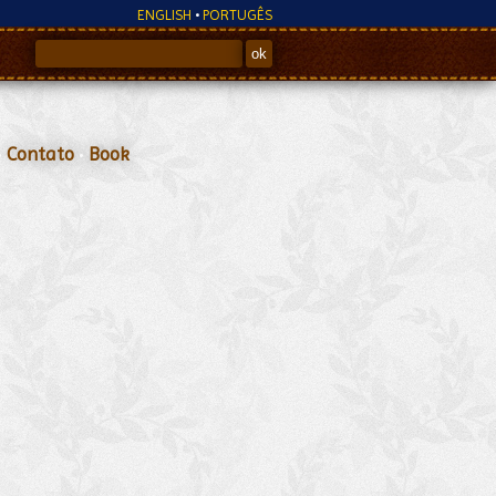
ENGLISH
•
PORTUGÊS
•
Contato
•
Book