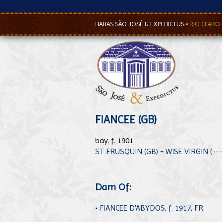
HARAS SÃO JOSÉ & EXPEDICTUS
•
RIO CLARO
FIANCEE (GB)
bay. f. 1901
ST FRUSQUIN (GB)
-
WISE VIRGIN (---
Dam Of:
•
FIANCEE D'ABYDOS, f. 1917, FR.