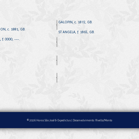
GALOPIN, c. 1872, GB.
ON, c. 1881, GB.
ST ANGELA, f. 1865, GB.
 f. 0000, ---.
© 2026 Haras São José & Expedictus |
Desenvolvimento: Rivello/Menta