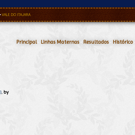
•
VALE DO ITAJARA
Principal
•
Linhas Maternas
•
Resultados
•
Histórico
)
,
by