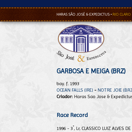
HARAS SÃO JOSÉ & EXPEDICTUS
•
RIO CLARO
GARBOSA E MEIGA (BRZ)
bay. f. 1993
OCEAN FALLS (IRE)
-
NOTRE JOIE (BRZ
Criador:
Haras Sao Jose & Expedictu
Race Record
°
1996 - 3
, Lr, CLASSICO LUIZ ALVES D