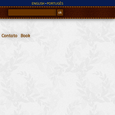
ENGLISH
•
PORTUGÊS
•
Contato
•
Book