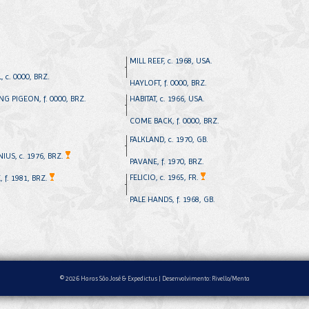
MILL REEF, c. 1968, USA.
 c. 0000, BRZ.
HAYLOFT, f. 0000, BRZ.
G PIGEON, f. 0000, BRZ.
HABITAT, c. 1966, USA.
COME BACK, f. 0000, BRZ.
FALKLAND, c. 1970, GB.
IUS, c. 1976, BRZ.
PAVANE, f. 1970, BRZ.
FELICIO, c. 1965, FR.
 f. 1981, BRZ.
PALE HANDS, f. 1968, GB.
© 2026 Haras São José & Expedictus |
Desenvolvimento: Rivello/Menta