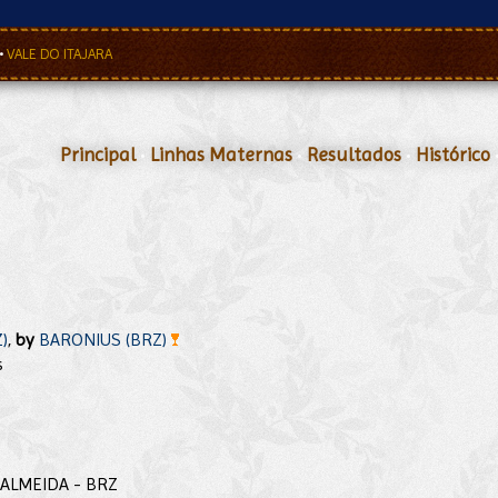
•
VALE DO ITAJARA
Principal
•
Linhas Maternas
•
Resultados
•
Histórico
)
,
by
BARONIUS (BRZ)
s
E ALMEIDA - BRZ