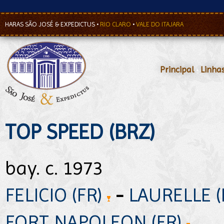
HARAS SÃO JOSÉ & EXPEDICTUS
•
RIO CLARO
•
VALE DO ITAJARA
Principal
•
Linha
TOP SPEED (BRZ)
bay. c. 1973
FELICIO (FR)
-
LAURELLE 
FORT NAPOLEON (FR)