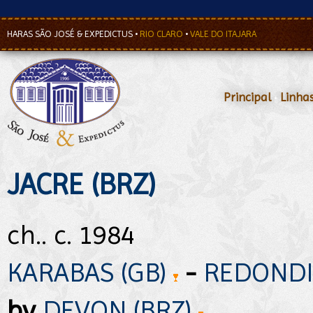
HARAS SÃO JOSÉ & EXPEDICTUS
•
RIO CLARO
•
VALE DO ITAJARA
Principal
•
Linha
JACRE (BRZ)
ch.. c. 1984
KARABAS (GB)
-
REDONDI
by
DEVON (BRZ)