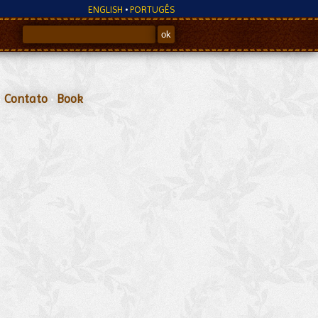
ENGLISH
•
PORTUGÊS
•
Contato
•
Book