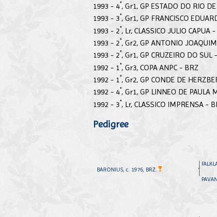
°
1993 - 4
, Gr1, GP ESTADO DO RIO DE
°
1993 - 3
, Gr1, GP FRANCISCO EDUA
°
1993 - 2
, Lr, CLASSICO JULIO CAPUA 
°
1993 - 2
, Gr2, GP ANTONIO JOAQUI
°
1993 - 2
, Gr1, GP CRUZEIRO DO SUL 
°
1992 - 1
, Gr3, COPA ANPC - BRZ
°
1992 - 1
, Gr2, GP CONDE DE HERZBE
°
1992 - 4
, Gr1, GP LINNEO DE PAULA
°
1992 - 3
, Lr, CLASSICO IMPRENSA - 
Pedigree
FALKLA
BARONIUS, c. 1976, BRZ.
PAVANE