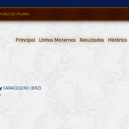
•
VALE DO ITAJARA
Principal
•
Linhas Maternas
•
Resultados
•
Histórico
y
CARACOLERO (BRZ)
s