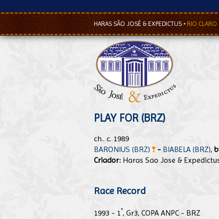
HARAS SÃO JOSÉ & EXPEDICTUS
•
RIO CLARO
PLAY FOR (BRZ)
ch.. c. 1989
BARONIUS (BRZ)
-
BIABELA (BRZ)
,
b
Criador:
Haras Sao Jose & Expedictu
Race Record
°
1993 - 1
, Gr3, COPA ANPC - BRZ