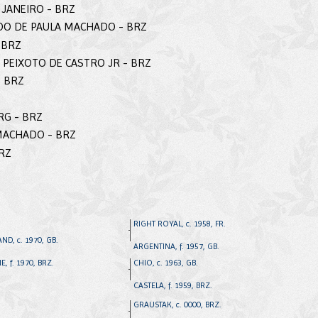
 JANEIRO - BRZ
RDO DE PAULA MACHADO - BRZ
- BRZ
M PEIXOTO DE CASTRO JR - BRZ
- BRZ
RG - BRZ
 MACHADO - BRZ
BRZ
RIGHT ROYAL, c. 1958, FR.
ND, c. 1970, GB.
ARGENTINA, f. 1957, GB.
, f. 1970, BRZ.
CHIO, c. 1963, GB.
CASTELA, f. 1959, BRZ.
GRAUSTAK, c. 0000, BRZ.