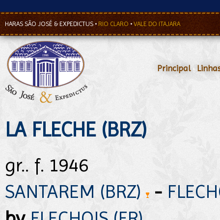
HARAS SÃO JOSÉ & EXPEDICTUS
•
RIO CLARO
•
VALE DO ITAJARA
Principal
•
Linha
LA FLECHE (BRZ)
gr.. f. 1946
SANTAREM (BRZ)
-
FLECHO
by
FLECHOIS (FR)